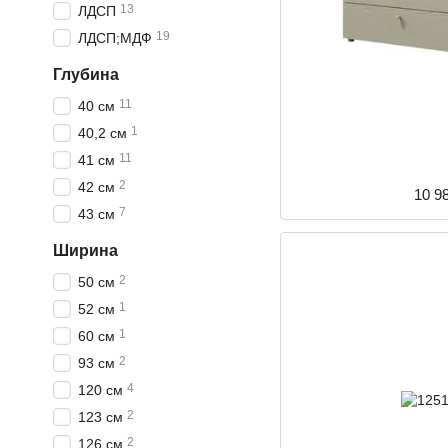
13
ЛДСП
19
ЛДСП;МДФ
Глубина
11
40 см
1
40,2 см
11
41 см
2
42 см
10 9
7
43 см
Ширина
2
50 см
1
52 см
1
60 см
2
93 см
4
120 см
2
123 см
2
126 см