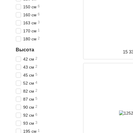
6
150 см
6
160 см
3
163 см
1
170 см
2
180 см
Высота
15 3
2
42 см
2
43 см
5
45 см
4
52 см
2
82 см
5
87 см
2
90 см
6
92 см
3
93 см
1
195 см