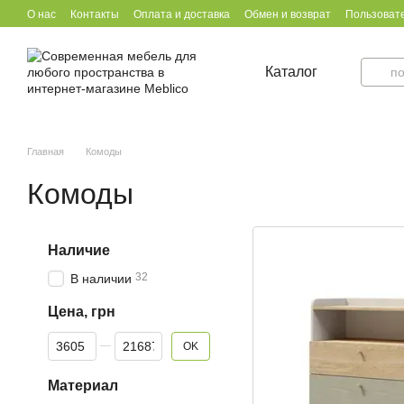
Перейти к основному контенту
О нас
Контакты
Оплата и доставка
Обмен и возврат
Пользоват
Каталог
Главная
Комоды
Комоды
Наличие
32
В наличии
Цена, грн
От Цена, грн
До Цена, грн
OK
Материал