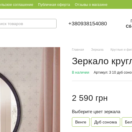
ельское соглашение
Публичная оферта
Отзывы о магазине
+380938154080
Сб
Главная
Зеркала
Круглые и фи
Зеркало круг
В наличии
Артикул: З 10 дуб сон
2 590 грн
Выберите цвет зеркала
Венге
Дуб сонома
Бе