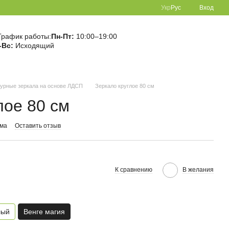
Укр
Рус
Вход
График работы:
Пн-Пт:
10:00–19:00
-Вс:
Исходящий
гурные зеркала на основе ЛДСП
Зеркало круглое 80 см
лое 80 см
ома
Оставить отзыв
К сравнению
В желания
лый
Венге магия