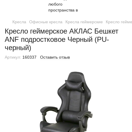
Кресла
Офисные кресла
Кресла геймерские
Кресло гейм
Кресло геймерское АКЛАС Бешкет
ANF подростковое Черный (PU-
черный)
Артикул:
160337
Оставить отзыв