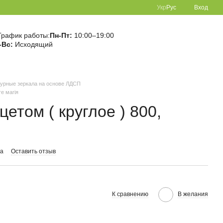
Укр
Рус
Вход
График работы:
Пн-Пт:
10:00–19:00
-Вс:
Исходящий
гурные зеркала на основе ЛДСП
ге магія
етом ( круглое ) 800,
ма
Оставить отзыв
К сравнению
В желания