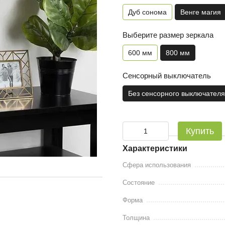
Дуб сонома
Венге магия
Выберите размер зеркала
600 мм
800 мм
Сенсорный выключатель
Без сенсорного выключателя
Купить
Характеристики
Сфера использования
Состояние
Форма
Толщина
)