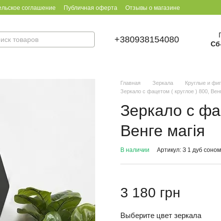
ельское соглашение
Публичная оферта
Отзывы о магазине
+380938154080
Сб
Главная
Зеркала
Круглые и фи
Зеркало с фацетом ( круглое ) 800, Вен
Зеркало с фац
Венге магія
В наличии
Артикул: З 1 дуб соно
3 180 грн
Выберите цвет зеркала