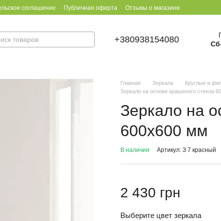
ельское соглашение
Публичная оферта
Отзывы о магазине
+380938154080
Сб
Главная
Зеркала
Круглые и фи
Зеркало на основе крашеного стекла 6
Зеркало на о
600х600 мм
В наличии
Артикул: З 7 красный
2 430 грн
Выберите цвет зеркала