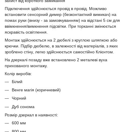
захист від короткого замикання
Підключення здійснюється провід в провід. Можливо
встановити сенсорний димер (безконтактний вимикач) на
помах руки (внизу - за замовчуванням) на відстані 5 см для
ввімкнення/вимкнення підсвітки. При торканні змінюється
яскравість освітлення.
Монтаж здійснюється на 2 дюбелі з круглою шляпкою або
крючки. Підбір дюбелю, в залежності від матеріалів, з яких
зроблено стіну, легко здійснюється самостійно Клієнтом.
На дзеркалі позаду вже встановлено 2 металеві вуха
прихованого монтажу.
Колір виробів:
Білий
Венге магія (коричневий)
Чорний
Дуб сонома
Розмір дзеркал в наявності:
600 мм
800 мм