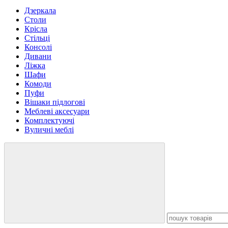
Дзеркала
Столи
Крісла
Стільці
Консолі
Дивани
Ліжка
Шафи
Комоди
Пуфи
Вішаки підлогові
Меблеві аксесуари
Комплектуючі
Вуличні меблі