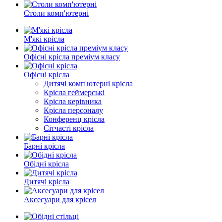
Столи комп'ютерні
М'які крісла
Офісні крісла преміум класу
Офісні крісла
Дитячі комп'ютерні крісла
Крісла геймерські
Крісла керівника
Крісла персоналу
Конференц крісла
Сітчасті крісла
Барні крісла
Обідні крісла
Дитячі крісла
Аксесуари для крісел