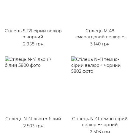
Стілець S-121 сірий велюр
Стілець M-48
+ чорний
смарагдовий велюр +
чорний
2 958 грн
3 140 грн
Стілець N-41 льон + білий
Стілець N-41 темно-сірий
велюр + чорний
2 503 грн
2 503 грн