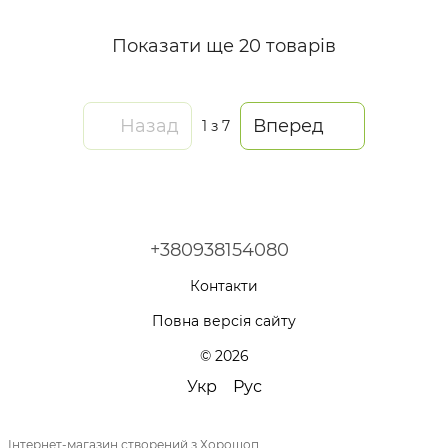
Показати ще 20 товарів
Назад
Вперед
1
з 7
+380938154080
Контакти
Повна версія сайту
© 2026
Укр
Рус
Інтернет-магазин створений з Хорошоп