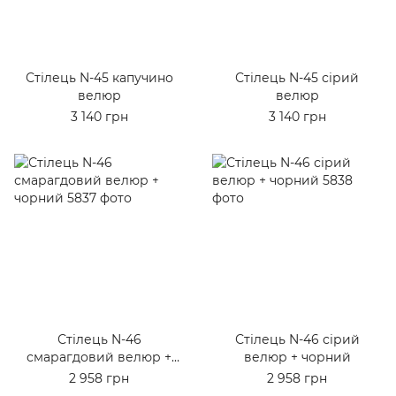
Стілець N-45 капучино
Стілець N-45 сірий
велюр
велюр
3 140 грн
3 140 грн
Стілець N-46
Стілець N-46 сірий
смарагдовий велюр +
велюр + чорний
чорний
2 958 грн
2 958 грн