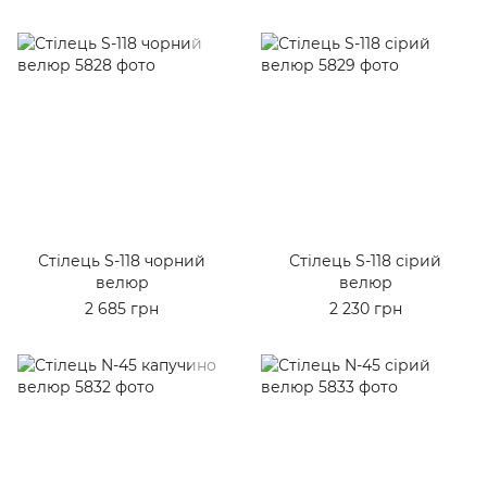
Стілець S-118 чорний
Стілець S-118 сірий
велюр
велюр
2 685 грн
2 230 грн