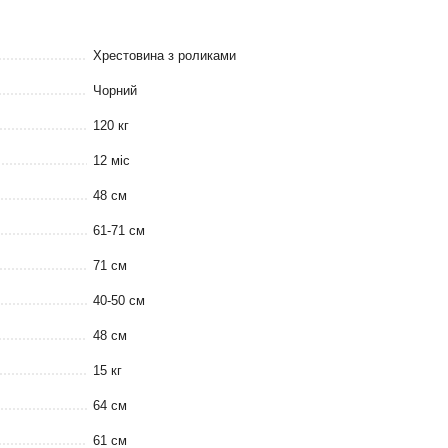
Хрестовина з роликами
Чорний
120 кг
12 міс
48 см
61-71 см
71 см
40-50 см
48 см
15 кг
64 см
61 см