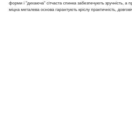
форми і "дихаюча" сітчаста спинка забезпечують зручність, а п
міцна металева основа гарантують кріслу практичність, довговічн