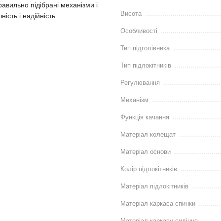
равильно підібрані механізми і
Висота
ість і надійність.
Особливості
Тип підголівника
Тип підлокітників
Регулювання
Механізм
Функція качання
Матеріал колещат
Матеріал основи
Колір підлокітників
Матеріал підлокітників
Матеріал каркаса спинки
Матеріал каркасу сидіння