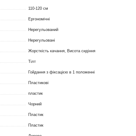
110-120 см
Ергономічні
Нерегульований
Нерегульовані
Жорсткість качання, Висота сидіння
Тілт
Гойдання з фіксацією в 1 положенні
Пластикові
пластик
Чорний
Пластик
Пластик
Дерево