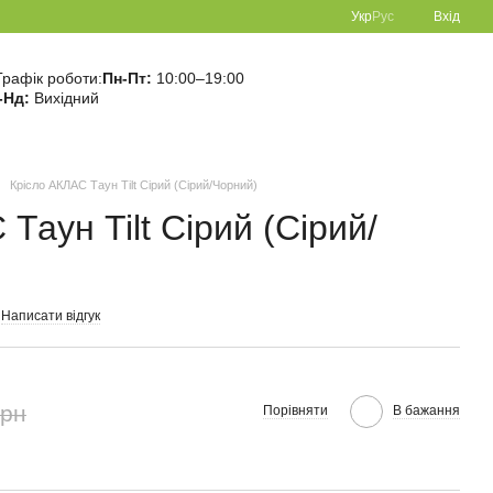
Укр
Рус
Вхід
Графік роботи:
Пн-Пт:
10:00–19:00
-Нд:
Вихідний
Крісло АКЛАС Таун Tilt Сірий (Сірий/Чорний)
Таун Tilt Сірий (Сірий/
Написати відгук
грн
Порівняти
В бажання