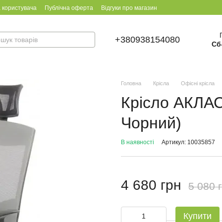
 користувача
Публічна оферта
Відгуки про магазин
+380938154080
Сб
Головна
Крісла
Офісні крісла
Крісло АКЛАС 
Чорний)
В наявності
Артикул: 10035857
4 680 грн
5 080 
Купити