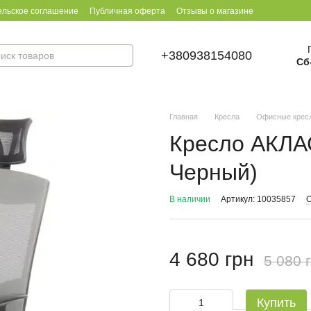
ельское соглашение
Публичная оферта
Отзывы о магазине
+380938154080
Сб
Главная
Кресла
Офисные крес
Кресло АКЛАС
Черный)
В наличии
Артикул: 10035857
О
4 680 грн
5 080 
Купить