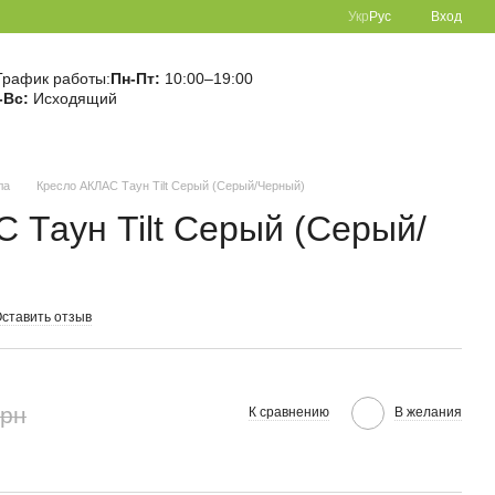
Укр
Рус
Вход
График работы:
Пн-Пт:
10:00–19:00
-Вс:
Исходящий
ла
Кресло АКЛАС Таун Tilt Серый (Серый/Черный)
 Таун Tilt Серый (Серый/
ставить отзыв
грн
К сравнению
В желания