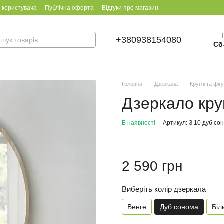
 користувача
Публічна оферта
Відгуки про магазин
+380938154080
Сб
Головна
Дзеркала
Круглі та фіг
Дзеркало кру
В наявності
Артикул: З 10 дуб со
2 590 грн
Виберіть колір дзеркала
Венге
Дуб сонома
Біл