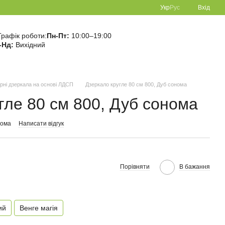
Укр
Рус
Вхід
Графік роботи:
Пн-Пт:
10:00–19:00
-Нд:
Вихідний
урні дзеркала на основі ЛДСП
Дзеркало кругле 80 см 800, Дуб сонома
гле 80 см 800, Дуб сонома
нома
Написати відгук
Порівняти
В бажання
ий
Венге магія