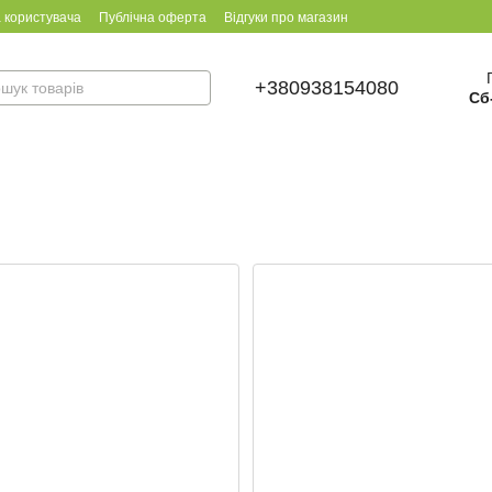
 користувача
Публічна оферта
Відгуки про магазин
+380938154080
Сб