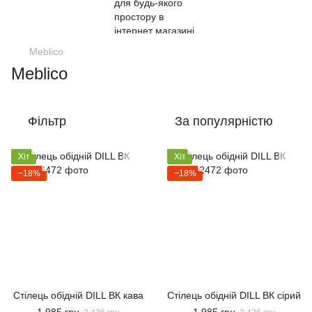
Meblico
Meblico
Фільтр
За популярністю
Хіт
Хіт
−18%
−18%
Стілець обідній DILL ВК кава
Стілець обідній DILL ВК сірий