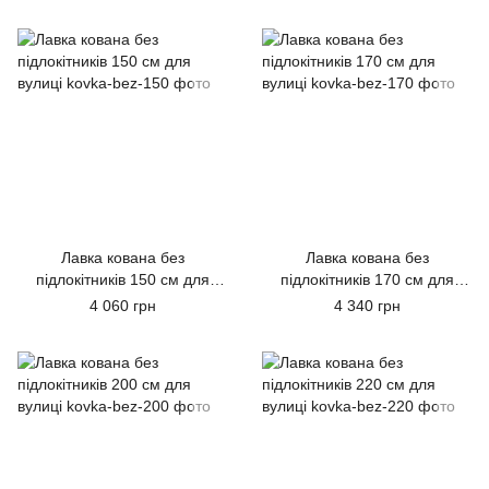
Лавка кована без
Лавка кована без
підлокітників 150 см для
підлокітників 170 см для
вулиці
вулиці
4 060 грн
4 340 грн