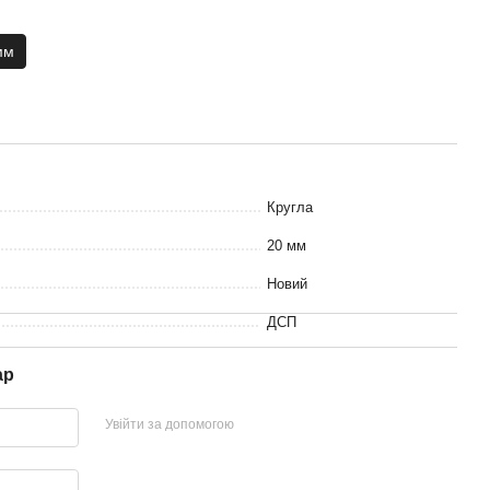
мм
Кругла
20 мм
Новий
ДСП
ар
Увійти за допомогою