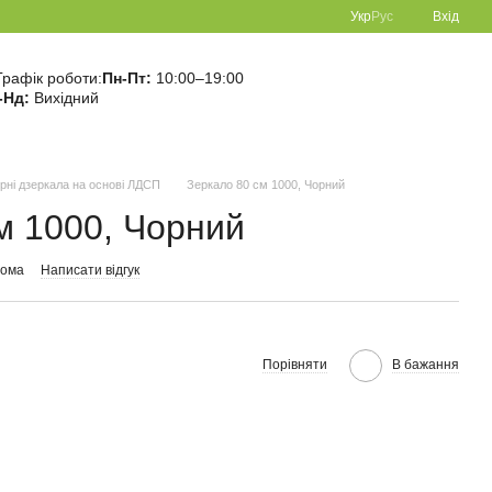
Укр
Рус
Вхід
Графік роботи:
Пн-Пт:
10:00–19:00
-Нд:
Вихідний
урні дзеркала на основі ЛДСП
Зеркало 80 см 1000, Чорний
м 1000, Чорний
нома
Написати відгук
Порівняти
В бажання