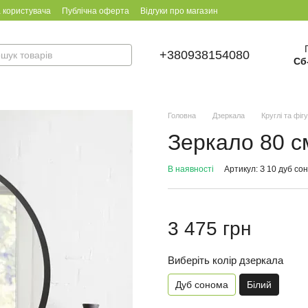
 користувача
Публічна оферта
Відгуки про магазин
+380938154080
Сб
Головна
Дзеркала
Круглі та фіг
Зеркало 80 с
В наявності
Артикул: З 10 дуб со
3 475 грн
Виберіть колір дзеркала
Дуб сонома
Білий