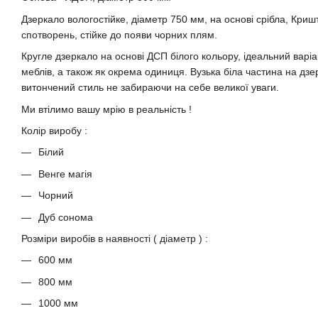
Дзеркало вологостійке, діаметр 750 мм, на основі срібла, Криш
спотворень, стійке до появи чорних плям.
Кругле дзеркало на основі ДСП білого кольору, ідеальний варі
меблів, а також як окрема одиниця. Вузька біла частина на дз
витончений стиль не забираючи на себе великої уваги.
Ми втілимо вашу мрію в реальність !
Колір виробу :
Білий
Венге магія
Чорний
Дуб сонома
Розміри виробів в наявності ( діаметр ) :
600 мм
800 мм
1000 мм