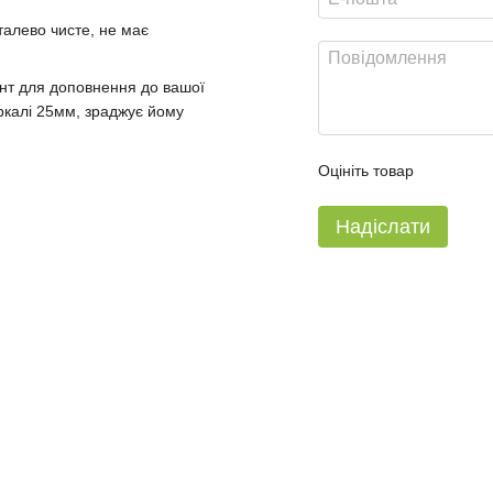
талево чисте, не має
ант для доповнення до вашої
еркалі 25мм, зраджує йому
Оцініть товар
Надіслати