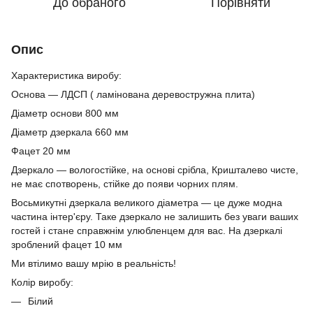
До обраного
Порівняти
Опис
Характеристика виробу:
Основа — ЛДСП ( ламінована деревостружна плита)
Діаметр основи 800 мм
Діаметр дзеркала 660 мм
Фацет 20 мм
Дзеркало — вологостійке, на основі срібла, Кришталево чисте,
не має спотворень, стійке до появи чорних плям.
Восьмикутні дзеркала великого діаметра — це дуже модна
частина інтер'єру. Таке дзеркало не залишить без уваги ваших
гостей і стане справжнім улюбленцем для вас. На дзеркалі
зроблений фацет 10 мм
Ми втілимо вашу мрію в реальність!
Колір виробу:
Білий