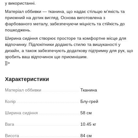
у використанні.
Матеріал оббивки — тканина, що надає стільцю м'якість та
приємний на дотик вигляд. Основа виготовлена з
фарбованого металу, забезпечуючи міцність та стійкість до
пошкоджень.
Ширина сидіння створює просторе та комфортне місце для
відпочинку. Підлокітники додають стилю та вишуканості у
дизайн, а також забезпечують додаткову підтримку для рук, що
зробить ваш відпочинок ще приємнішим.
]]>
Характеристики
Матеріал оббивки
Тканина
Колір
Блу-грей
Ширина сидіння
58 см
Вага
10.45 кг
Висота
84 см