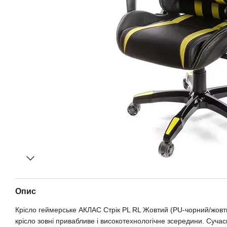
Опис
Крісло геймерське АКЛАС Стрік PL RL Жовтий (PU-чорний/жовти
крісло зовні привабливе і високотехнологічне зсередини. Суча