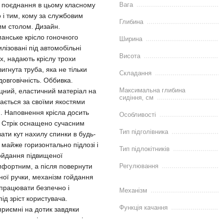
е поєднання в цьому класному
Вага
но і тим, кому за службовим
Глибина
им столом. Дизайн.
манське крісло гоночного
Ширина
илізовані під автомобільні
Висота
х, надають кріслу трохи
вигнута труба, яка не тільки
Складання
довговічність. Оббивка.
Максимальна глибина
міцний, еластичний матеріал на
сидіння, см
пається за своїми якостями
я. Наповнення крісла досить
Особливості
о Стрік оснащено сучасним
Тип підголівника
ати кут нахилу спинки в будь-
 майже горизонтально підлозі і
Тип підлокітників
ойдання підвищеної
мфортним, а після повернути
Регулювання
ої ручки, механізм гойдання
 працювати безпечно і
Механізм
ід зріст користувача.
Функція качання
 приємні на дотик завдяки