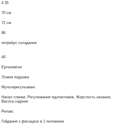
4.35
70 см
72 см
86
потребує складання
40
Ергономічні
З'ємна подушка
Мультирегульовані
Нахил спинки, Регулювання підлокітників, Жорсткість качання,
Висота сидіння
Релакс
Гойдання з фіксацією в 1 положенні