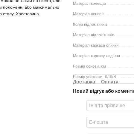
ожна не тільки по висоті, але
Матеріал колещат
вам положенні або максимально
о столу. Хрестовина.
Матеріал основи
Колір підлокітників
Матеріал підлокітників
Матеріал каркаса спинки
Матеріал каркасу сидіння
Розмір основи, см
Розмір упаковки, Д/Ш/В
Доставка
Оплата
Новий відгук або комент