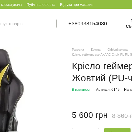
 користувача
Публічна оферта
Відгуки про магазин
+380938154080
Сб
Головна
Крісла
Офісні крісла
Крісло геймерське АКЛАС Стрік PL RL 
Крісло гейме
Жовтий (PU-ч
В наявності
Артикул: 6149
Напи
5 600 грн
8 860 