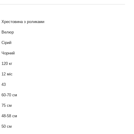
Хрестовина з роликами
Велюр
Сірий
Чорний
120 кг
12 міс
43
60-70 см
75 см
48-58 см
50 см