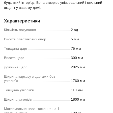
будь-який інтер’єр. Вона створює універсальний і стильний
акцент у вашому домі.
Характеристики
Кількість пакування
2 од
Висота пластикових опор
5 мм
Товщина царг
75 мм
Висота царг
300 мм
Довжина царг
2025 мм
Ширина каркасу з царгами без
узголів'я
1760 мм
Товщина узголів'я
110 мм
Ширина узголів'я
1800 мм
Максимальне навантаження на 1
спальне місце
120 кг