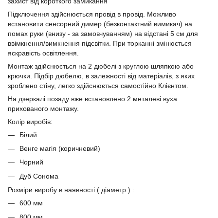
захист від короткого замикання
Підключення здійснюється провід в провід. Можливо
встановити сенсорний димер (безконтактний вимикач) на
помах руки (внизу - за замовчуванням) на відстані 5 см для
ввімкнення/вимкнення підсвітки. При торканні змінюється
яскравість освітлення.
Монтаж здійснюється на 2 дюбелі з круглою шляпкою або
крючки. Підбір дюбелю, в залежності від матеріалів, з яких
зроблено стіну, легко здійснюється самостійно Клієнтом.
На дзеркалі позаду вже встановлено 2 металеві вуха
прихованого монтажу.
Колір виробів:
Білий
Венге магія (коричневий)
Чорний
Дуб Сонома
Розміри виробу в наявності ( діаметр ) :
600 мм
800 мм