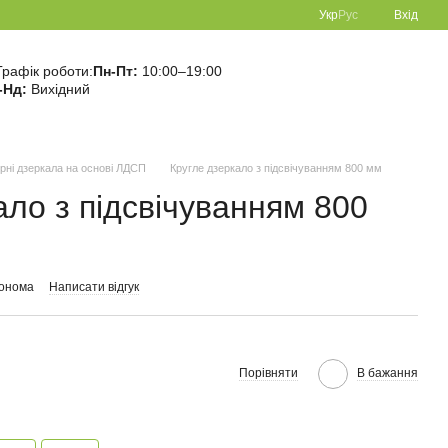
Укр
Рус
Вхід
Графік роботи:
Пн-Пт:
10:00–19:00
-Нд:
Вихідний
урні дзеркала на основі ЛДСП
Кругле дзеркало з підсвічуванням 800 мм
ало з підсвічуванням 800
сонома
Написати відгук
Порівняти
В бажання