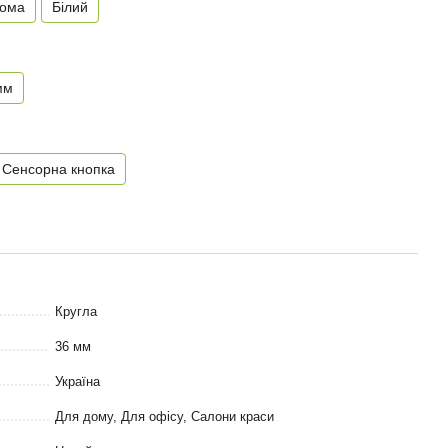
нома
Білий
мм
Сенсорна кнопка
Кругла
36 мм
Україна
Для дому, Для офісу, Салони краси