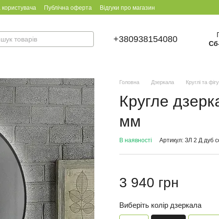
 користувача
Публічна оферта
Відгуки про магазин
+380938154080
Сб
Головна
Дзеркала
Круглі та фіг
Кругле дзерк
мм
В наявності
Артикул: ЗЛ 2 Д дуб 
3 940 грн
Виберіть колір дзеркала