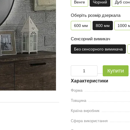
Венге
Чорний
Дуб со
Оберіть розмір дзеркала
600 мм
800 мм
1000 
Сенсорний вимикач
Без сенсорного вимикача
Купити
Характеристики
Форма
Товщина
Країна виробник
Сфера використання