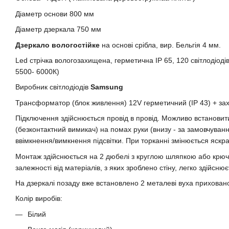
Діаметр основи 800 мм
Діаметр дзеркала 750 мм
Дзеркало вологостійке
на основі срібла, вир. Бельгія 4 мм.
Led стрічка вологозахищена, герметична IP 65, 120 світлодіодів
5500- 6000К)
Виробник світлодіодів
Samsung
Трансформатор (блок живлення) 12V герметичний (IP 43) + зах
Підключення здійснюється провід в провід. Можливо встанови
(безконтактний вимикач) на помах руки (внизу - за замовчуванн
ввімкнення/вимкнення підсвітки. При торканні змінюється яскра
Монтаж здійснюється на 2 дюбелі з круглою шляпкою або крюч
залежності від матеріалів, з яких зроблено стіну, легко здійсню
На дзеркалі позаду вже встановлено 2 металеві вуха прихован
Колір виробів:
Білий