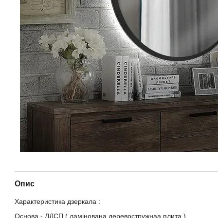
Опис
Характеристика дзеркала :
Основа - ЛДСП ( ламінована деревостружнаа плита )