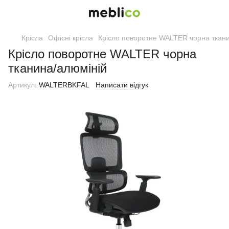
Крісла
Офісні крісла
Крісло поворотне WALTER чорна ткан
Крісло поворотне WALTER чорна
тканина/алюміній
Артикул:
WALTERBKFAL
Написати відгук