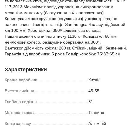
та вогнестійка сітка, відповідає стандарту вогнестійкості CA TB
117-2013 Механізм: провід управління синхронізованим
механізмом нахилу (блокування в 4-х положеннях).
Користувач може зручніше регулювати функцію крісла, не
нахиляючись. Газліфт: газліфт Samhongsa 4 класу, підйомний
хід 100 мм. Хрестовина: 350# алюмінієва основа.
Навантаження статичного тиску 1136 кг. Коліщатко: 60 мм
нейлонове колесо, безшумне обертання на 360°.
Вантажопідйомність крісла: 200 кг. Стійкий, міцний і безпечний.
Гарантія від виробника: 5 років Розмір коробки: 75*37*65 см
Характеристики
Країна виробник
Китай
Висота сидіння
45-55
Глибина сидіння
51
Матеріал крісла
Тканина
Колір каркасу
Алюміній