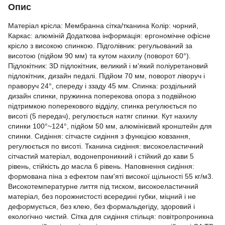
Опис
Матеріал крісла: Мембранна сітка/тканина Колір: чорний,
Каркас: алюміній Додаткова інформація: ергономічне офісне
крісло з високою спинкою. Підголівник: регульований за
висотою (підйом 90 мм) та кутом нахилу (поворот 60°).
Підлокітник: 3D підлокітник, великий і м'який поліуретановий
підлокітник, дизайн педалі. Підйом 70 мм, поворот ліворуч і
праворуч 24°, спереду і ззаду 45 мм. Спинка: роздільний
дизайн спинки, пружинна поперекова опора з подвійною
підтримкою поперекового відділу, спинка регулюється по
висоті (5 передач), регулюється натяг спинки. Кут нахилу
спинки 100°~124°, підйом 50 мм, алюмінієвий кронштейн для
спинки. Сидіння: сітчасте сидіння з функцією ковзання,
регулюється по висоті. Тканина сидіння: високоеластичний
сітчастий матеріал, водонепроникний і стійкий до кави 5
рівень, стійкість до масла 6 рівень. Наповнення сидіння:
формована піна з ефектом пам'яті високої щільності 55 кг/м3.
Високотемпературне лиття під тиском, високоеластичний
матеріал, без порожнистості всередині губки, міцний і не
деформується, без клею, без формальдегіду, здоровий і
екологічно чистий. Сітка для сидіння стільця: повітропроникна