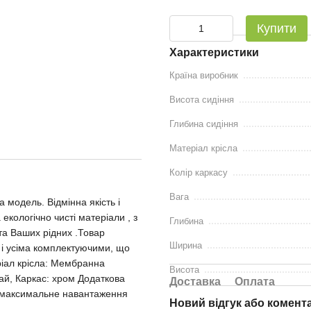
Купити
Характеристики
Країна виробник
Висота сидіння
Глибина сидіння
Матеріал крісла
Колір каркасу
Вага
а модель. Відмінна якість і
 екологічно чисті матеріали , з
Глибина
та Ваших рідних .Товар
Ширина
ю і усіма комплектуючими, що
ріал крісла: Мембранна
Висота
тай, Каркас: хром Додаткова
Доставка
Оплата
а, максимальне навантаження
Новий відгук або комент