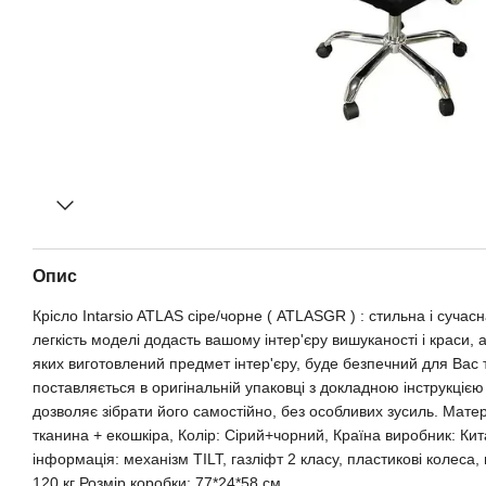
Опис
Крісло Intarsio ATLAS сіре/чорне ( ATLASGR ) : стильна і сучасн
легкість моделі додасть вашому інтер'єру вишуканості і краси, а
яких виготовлений предмет інтер'єру, буде безпечний для Вас 
поставляється в оригінальній упаковці з докладною інструкціє
дозволяє зібрати його самостійно, без особливих зусиль. Мате
тканина + екошкіра, Колір: Сірий+чорний, Країна виробник: Ки
інформація: механізм TILT, газліфт 2 класу, пластикові колес
120 кг Розмір коробки: 77*24*58 см