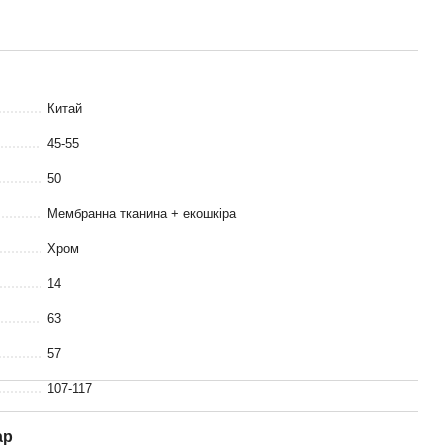
Китай
45-55
50
Мембранна тканина + екошкіра
Хром
14
63
57
107-117
ар