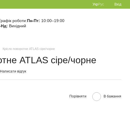
Укр
Рус
Вхід
Графік роботи:
Пн-Пт:
10:00–19:00
-Нд:
Вихідний
Крісло поворотне ATLAS сіре/чорне
отне ATLAS сіре/чорне
Написати відгук
Порівняти
В бажання