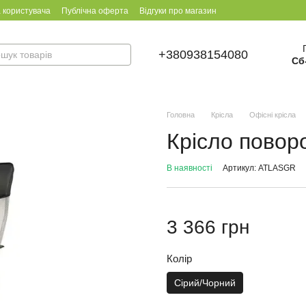
 користувача
Публічна оферта
Відгуки про магазин
+380938154080
Сб
Головна
Крісла
Офісні крісла
Крісло повор
В наявності
Артикул: ATLASGR
3 366 грн
Колір
Сірий/Чорний