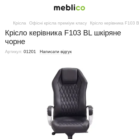
Крісла
Офісні крісла преміум класу
Крісло керівника F103 
Крісло керівника F103 BL шкіряне
чорне
Артикул:
01201
Написати відгук