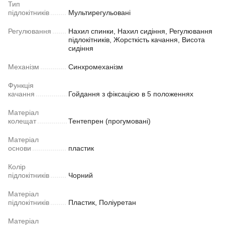
Тип
підлокітників
Мультирегульовані
Регулювання
Нахил спинки, Нахил сидіння, Регулювання
підлокітників, Жорсткість качання, Висота
сидіння
Механізм
Синхромеханізм
Функція
качання
Гойдання з фіксацією в 5 положеннях
Матеріал
колещат
Тентепрен (прогумовані)
Матеріал
основи
пластик
Колір
підлокітників
Чорний
Матеріал
підлокітників
Пластик, Поліуретан
Матеріал