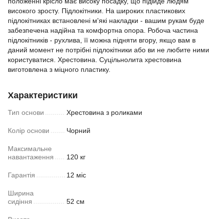
положенні крісло має високу посадку, що підійде людям
високого зросту. Підлокітники. На широких пластикових
підлокітниках встановлені м'які накладки - вашим рукам буде
забезпечена надійна та комфортна опора. Робоча частина
підлокітників - рухлива, її можна підняти вгору, якщо вам в
даний момент не потрібні підлокітники або ви не любите ними
користуватися. Хрестовина. Суцільнолита хрестовина
виготовлена з міцного пластику.
Характеристики
Тип основи
Хрестовина з роликами
Колір основи
Чорний
Максимальне
навантаження
120 кг
Гарантія
12 міс
Ширина
сидіння
52 см