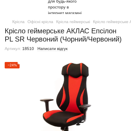
Крісла
Офісні крісла
Крісла геймерські
Крісло геймерське
Крісло геймерське АКЛАС Епсілон
PL SR Червоний (Чорний/Червоний)
Артикул:
18510
Написати відгук
−24%