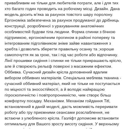
привабливим не тільки для любителів пограти, але і для тих
хто багато годин проводить на робочому місці. Дизайн. Дана
модель досить м'яка за рахунок товстого шару поролону.
Ергономіка забезпечена за рахунок продуманої до дрібниць
конструкції, розробленої з урахуванням анатомічних
особливостей будови тіла людини. Форма спинки з бічною
підтримкою, ергономічним прогином в районі попереку та
інтегрованим підголівником зніме зайве навантаження з
хребта і дозволить зберегти правильну осанку та ;хороше
самопочуття як за грою, так і під час роботи або відпочинку.
Лінії прошивки сидіння і спинки не тільки прикрашають крісло,
але й створюють рельєф поверхні з масажним ефектом.
Оббивка. Сучасний дизайн крісла доповнений вдалим
вибором оббивних матеріалів. Спеціальна меблева тканина -
сучасний оббивний матеріал, який не тільки не поступається
по міцності та зносостійкості, а й володіє найкращою
гігроскопичністю і повітропроникністю, чим створє більш
комфортну посадку. Механізми. Механізм гойдання Titl,
встановлений в даній моделі, дасть можливість переривати
роботу або гру приємними сеансами розслаблення, не
встаючи з улюбленого крісла. Газліфт допоможе встановити
оптимальну для Вашого зросту висоту сидіння. У верхньому