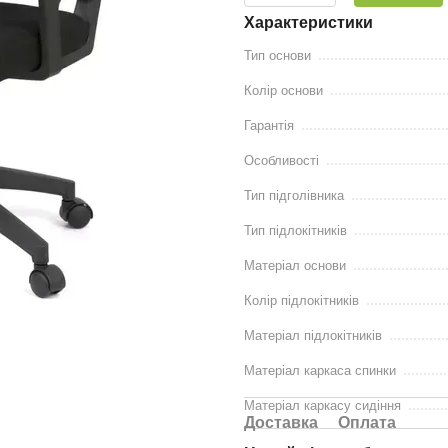
Характеристики
Тип основи
Колір основи
Гарантія
Особливості
Тип підголівника
Тип підлокітників
Матеріал основи
Колір підлокітників
Матеріал підлокітників
Матеріал каркаса спинки
Матеріал каркасу сидіння
Доставка
Оплата