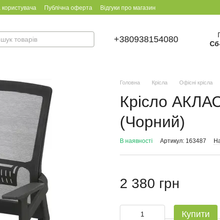
 користувача
Публічна оферта
Відгуки про магазин
+380938154080
Сб
Головна
Крісла
Офісні крісла
Крісло АКЛАС
(Чорний)
В наявності
Артикул: 163487
На
2 380 грн
Купити