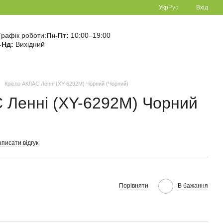
Укр
Рус
Вхід
Графік роботи:
Пн-Пт:
10:00–19:00
-Нд:
Вихідний
Крісло АКЛАС Ленні (XY-6292M) Чорний (Чорний)
 Ленні (XY-6292M) Чорний
писати відгук
Порівняти
В бажання