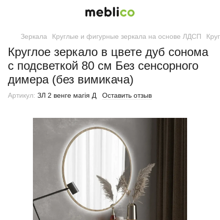
Зеркала
Круглые и фигурные зеркала на основе ЛДСП
Кру
Круглое зеркало в цвете дуб сонома
с подсветкой 80 см Без сенсорного
димера (без вимикача)
Артикул:
ЗЛ 2 венге магія Д
Оставить отзыв