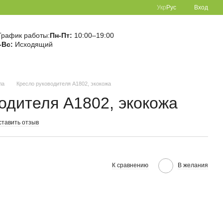
Укр
Рус
Вход
График работы:
Пн-Пт:
10:00–19:00
-Вс:
Исходящий
ла
Кресло руководителя A1802, экокожа
одителя A1802, экокожа
ставить отзыв
К сравнению
В желания