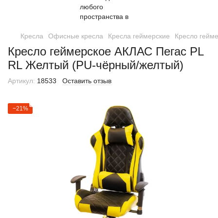
Кресла
Офисные кресла
Кресла геймерские
Кресло гейм
Кресло геймерское АКЛАС Пегас PL
RL Желтый (PU-чёрный/желтый)
Артикул:
18533
Оставить отзыв
−21%