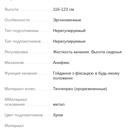
Высота
116-123 см
Особенности
Эргономичные
Тип подголовника
Нерегулируемый
Тип подлокотников
Нерегулируемые
Регулировка
Жесткость качания, Высота сиденья
Механизм
Анификс
Функция качания
Гойдання з фіксацією в будь-якому
положенні
Материал колес.
Тентепрен (прорезиненные)
ММатериал
основания
метал
Цвет подлокотников
Хром
Материал