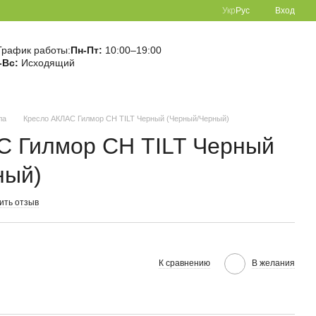
Укр
Рус
Вход
График работы:
Пн-Пт:
10:00–19:00
-Вс:
Исходящий
ла
Кресло АКЛАС Гилмор СН TILT Черный (Черный/Черный)
С Гилмор СН TILT Черный
ный)
ить отзыв
К сравнению
В желания