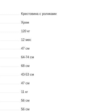
Крестовина с роликами
Хром
120 кг
12 мес
47 см
64-74 см
68 см
43-53 см
47 см
11 кг
56 см
56 см