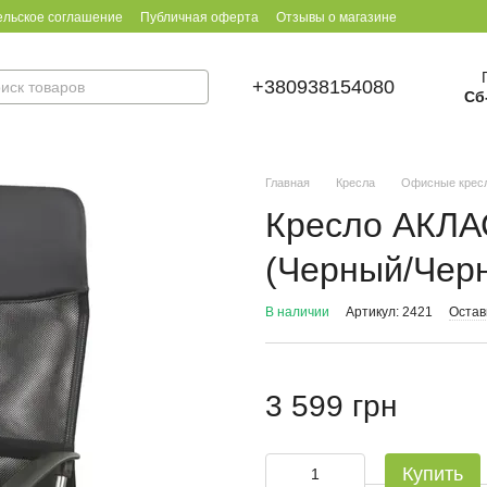
ельское соглашение
Публичная оферта
Отзывы о магазине
+380938154080
Сб
Главная
Кресла
Офисные крес
Кресло АКЛА
(Черный/Чер
В наличии
Артикул: 2421
Остав
3 599 грн
Купить