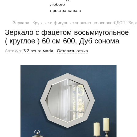
Зеркала
Круглые и фигурные зеркала на основе ЛДСП
Зер
Зеркало с фацетом восьмиугольное
( круглое ) 60 см 600, Дуб сонома
Артикул:
З 2 венге магія
Оставить отзыв