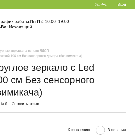
Укр
Рус
Вход
График работы:
Пн-Пт:
10:00–19:00
-Вс:
Исходящий
гурные зеркала на основе ЛДСП
веткой 100 см Без сенсорного димера (без вимикача)
руглое зеркало с Led
00 см Без сенсорного
вимикача)
гія Д
Оставить отзыв
К сравнению
В желания