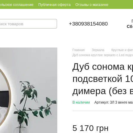
ельское соглашение
Публичная оферта
Отзывы о магазине
+380938154080
Сб
Главная
Зеркала
Круглые и фи
Дуб сонома круглое зеркало с Led подс
Дуб сонома к
подсветкой 1
димера (без 
В наличии
Артикул: ЗЛ 3 венге ма
5 170 грн