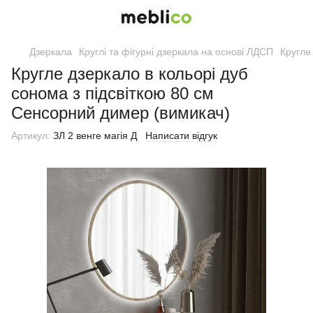
Дзеркала
Круглі та фігурні дзеркала на основі ЛДСП
Кругле
Кругле дзеркало в кольорі дуб
сонома з підсвіткою 80 см
Сенсорний димер (вимикач)
Артикул:
ЗЛ 2 венге магія Д
Написати відгук