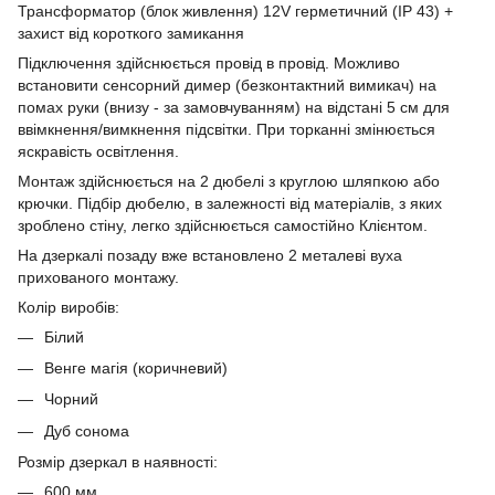
Трансформатор (блок живлення) 12V герметичний (IP 43) +
захист від короткого замикання
Підключення здійснюється провід в провід. Можливо
встановити сенсорний димер (безконтактний вимикач) на
помах руки (внизу - за замовчуванням) на відстані 5 см для
ввімкнення/вимкнення підсвітки. При торканні змінюється
яскравість освітлення.
Монтаж здійснюється на 2 дюбелі з круглою шляпкою або
крючки. Підбір дюбелю, в залежності від матеріалів, з яких
зроблено стіну, легко здійснюється самостійно Клієнтом.
На дзеркалі позаду вже встановлено 2 металеві вуха
прихованого монтажу.
Колір виробів:
Білий
Венге магія (коричневий)
Чорний
Дуб сонома
Розмір дзеркал в наявності:
600 мм