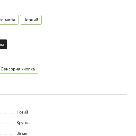
ге магія
Чорний
мм
Сенсорна кнопка
Новий
Кругла
36 мм