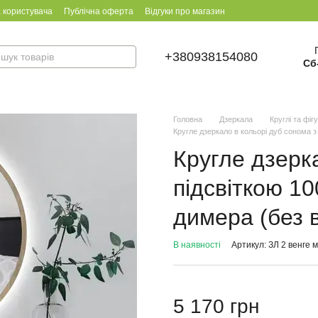
 користувача
Публічна оферта
Відгуки про магазин
+380938154080
Сб
Головна
Дзеркала
Круглі та фіг
Кругле дзеркало в кольорі дуб сонома з
Кругле дзерк
підсвіткою 1
димера (без 
В наявності
Артикул: ЗЛ 2 венге м
5 170 грн