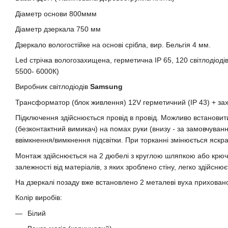
Діаметр основи 800ммм
Діаметр дзеркала 750 мм
Дзеркало вологостійке на основі срібла, вир. Бельгія 4 мм.
Led стрічка вологозахищена, герметична IP 65, 120 світлодіодів
5500- 6000К)
Виробник світлодіодів
Samsung
Трансформатор (блок живлення) 12V герметичний (IP 43) + зах
Підключення здійснюється провід в провід. Можливо встанови
(безконтактний вимикач) на помах руки (внизу - за замовчуванн
ввімкнення/вимкнення підсвітки. При торканні змінюється яскра
Монтаж здійснюється на 2 дюбелі з круглою шляпкою або крюч
залежності від матеріалів, з яких зроблено стіну, легко здійсню
На дзеркалі позаду вже встановлено 2 металеві вуха прихован
Колір виробів:
Білий