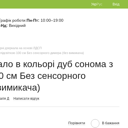
Укр
Рус
Вхід
Графік роботи:
Пн-Пт:
10:00–19:00
-Нд:
Вихідний
урні дзеркала на основі ЛДСП
 підсвіткою 100 см Без сенсорного димера (без вимикача)
ало в кольорі дуб сонома з
00 см Без сенсорного
вимикача)
агія Д
Написати відгук
Порівняти
В бажання