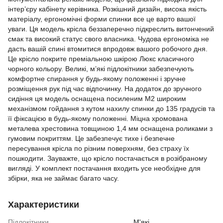
інтер’єру кабінету керівника. Розкішний дизайн, висока якість
матеріалу, ергономічні форми спинки все це варто вашої
уваги. Ця модель крісла беззаперечно підкреслить витончений
смак та високий статус свого власника. Чудова ергономіка не
дасть вашій спині втомитися впродовж вашого робочого дня.
Це крісло покрите преміальною шкірою Люкс класичного
чорного кольору. Великі, м’які підлокітники забезпечують
комфортне спирання у будь-якому положенні і зручне
розміщення рук під час відпочинку. На додаток до зручного
сидіння ця модель оснащена посиленим М2 широким
механізмом гойдання з кутом нахилу спинки до 135 градусів та
її фіксацією в будь-якому положенні. Міцна хромована
металева хрестовина товщиною 1,4 мм оснащена роликами з
гумовим покриттям. Це забезпечує тихе і безпечне
пересування крісла по різним поверхням, без страху їх
пошкодити. Зауважте, що крісло постачається в розібраному
вигляді. У комплект постачання входить усе необхідне для
збірки, яка не займає багато часу.
Характеристики
Підлокітники
М'які