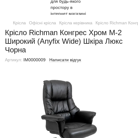
Крісла
Офісні крісла
Крісла керівника
Крісло Richman Конг
Крісло Richman Конгрес Хром M-2
Широкий (Anyfix Wide) Шкіра Люкс
Чорна
Артикул:
IM0000009
Написати відгук