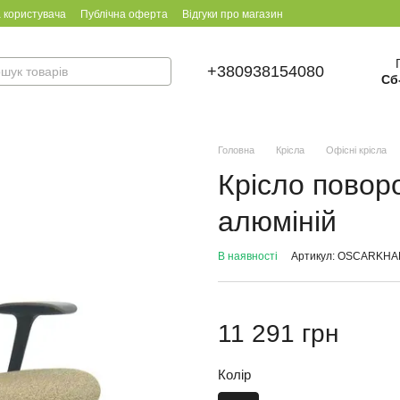
 користувача
Публічна оферта
Відгуки про магазин
+380938154080
Сб
Головна
Крісла
Офісні крісла
Крісло повор
алюміній
В наявності
Артикул: OSCARKHA
11 291 грн
Колір