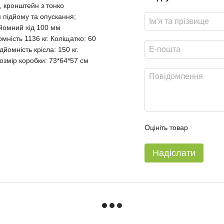
, кронштейн з тонко
 підйому та опускання;
йомний хід 100 мм
ність 1136 кг. Коліщатко: 60
омність крісла: 150 кг.
Розмір коробки: 73*64*57 см
Оцініть товар
Надіслати