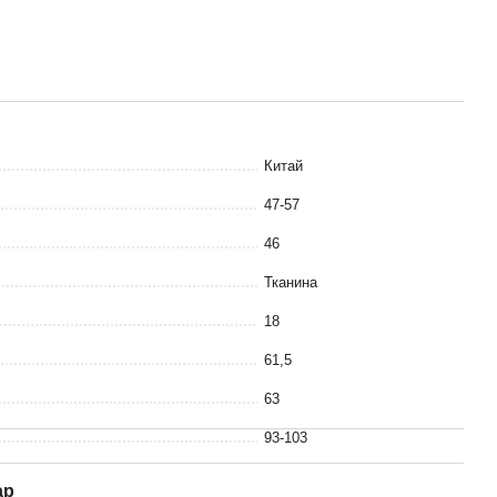
Китай
47-57
46
Тканина
18
61,5
63
93-103
ар