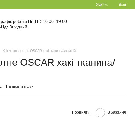
Укр
Рус
Вхід
Графік роботи:
Пн-Пт:
10:00–19:00
-Нд:
Вихідний
Крісло поворотне OSCAR хакі тканина/алюміній
отне OSCAR хакі тканина/
L
Написати відгук
Порівняти
В бажання