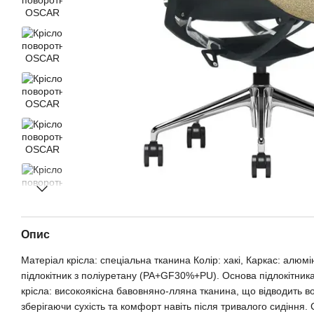
Опис
Матеріал крісла: спеціальна тканина Колір: хакі, Каркас: алюмі
підлокітник з поліуретану (PA+GF30%+PU). Основа підлокітника
крісла: високоякісна бавовняно-лляна тканина, що відводить во
зберігаючи сухість та комфорт навіть після тривалого сидіння.