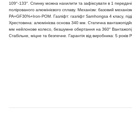
109°-133°. Cпинку можна нахилити та зафіксувати в 1 передачі
полірованого алюмінієвого сплаву. Механізм: базовий механізм
PA+GF30%+Iron-POM. Газліфт: газліфт Samhongsa 4 класу, під
Хрестовина: алюмінієва основа 340 мм. Статична вантажопідйом
мм нейлонове колесо, безшумне обертання на 360° Вантажопідй
Стабільне, міцне та безпечне. Гарантія від виробника: 5 років 