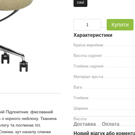
хакі
Купити
Характеристики
Країна виробник
Висота сидіння
Глибина сидіння
Матеріал крісла
Вага
Глибина
Ширина
ній Підлокітник: фіксований
 з чорного нейлону. Тканина
Висота
Доставка
Оплата
логу та поглинає піт,
 Спинка: кут нахилу спинки
Новий відгук або комент