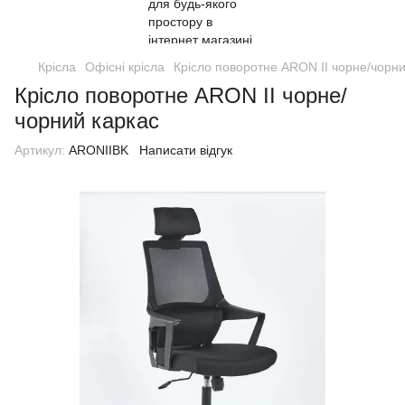
Крісла
Офісні крісла
Крісло поворотне ARON II чорне/чорни
Крісло поворотне ARON II чорне/
чорний каркас
Артикул:
ARONIIBK
Написати відгук