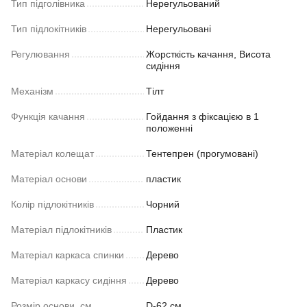
Тип підголівника
Нерегульований
Тип підлокітників
Нерегульовані
Регулювання
Жорсткість качання, Висота
сидіння
Механізм
Тілт
Функція качання
Гойдання з фіксацією в 1
положенні
Матеріал колещат
Тентепрен (прогумовані)
Матеріал основи
пластик
Колір підлокітників
Чорний
Матеріал підлокітників
Пластик
Матеріал каркаса спинки
Дерево
Матеріал каркасу сидіння
Дерево
Розмір основи, см
D-62 см