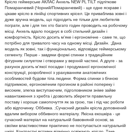
Крісло геймерське АКЛАС Анхель NEW PL TILT підліткове
Помаранчевий (Чорний/Помаранчевий) - ще одне яскраве і
цікаве крісло в лінійці спортивних крісел. Це приваблива зовні і
дуже зручна модель, що підходить не тільки для любителів
пограти, але і для тих хто багато годин проводить на робочому
місці. Анхель вдало поєднує в собі стильний дизайн і
комфортність. Крісло досить м'яке і ергономічне - саме те, що
потрібно для тривалого часу на одному місці. Дизайн. ;Дана
модель як зовні, так і функціонально, відповідає геймерському
сегменту. Перше - завдяки формі спинки з традиційним
фігурним силуетом і отворами у верхній частині. А друге - за
рахунок досить м'якої посадки і продуманої ергономічної
конструкції, розробленої з урахуванням анатомічних
особливостей будови тіла людини. Форма спинки з бічною
підтримкою, ергономічним прогином в районі попереку і
високим, злегка виступаючим, підголовником зніме зайве
навантаження з хребта і дозволить зберегти правильну
поставу і хороше самопочуття як за грою, так і під час роботи
або відпочинку. Оббивка. ;Сучасний дизайн крісла доповнений
вдалим вибором оббивного матеріалу. Якісна екошкіра - це
сучасний матеріал на натуральній бавовняній основі, за
своїми властивостями практично не поступається натуральній
шкірі. Контрастні вставки відмінно освіжають крісло. Таке