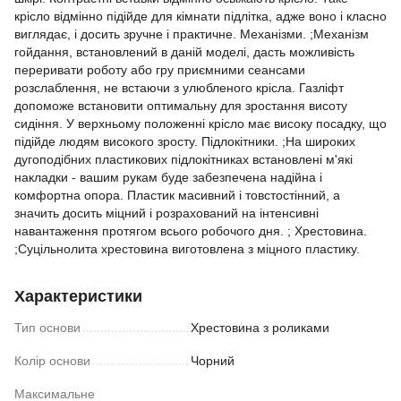
крісло відмінно підійде для кімнати підлітка, адже воно і класно
виглядає, і досить зручне і практичне. Механізми. ;Механізм
гойдання, встановлений в даній моделі, дасть можливість
переривати роботу або гру приємними сеансами
розслаблення, не встаючи з улюбленого крісла. Газліфт
допоможе встановити оптимальну для зростання висоту
сидіння. У верхньому положенні крісло має високу посадку, що
підійде людям високого зросту. Підлокітники. ;На широких
дугоподібних пластикових підлокітниках встановлені м'які
накладки - вашим рукам буде забезпечена надійна і
комфортна опора. Пластик масивний і товстостінний, а
значить досить міцний і розрахований на інтенсивні
навантаження протягом всього робочого дня. ; Хрестовина.
;Суцільнолита хрестовина виготовлена з міцного пластику.
Характеристики
Тип основи
Хрестовина з роликами
Колір основи
Чорний
Максимальне