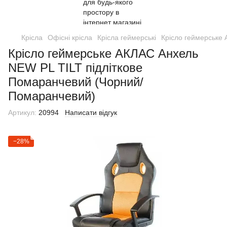
Крісла
Офісні крісла
Крісла геймерські
Крісло геймерське
Крісло геймерське АКЛАС Анхель
NEW PL TILT підліткове
Помаранчевий (Чорний/
Помаранчевий)
Артикул:
20994
Написати відгук
−28%