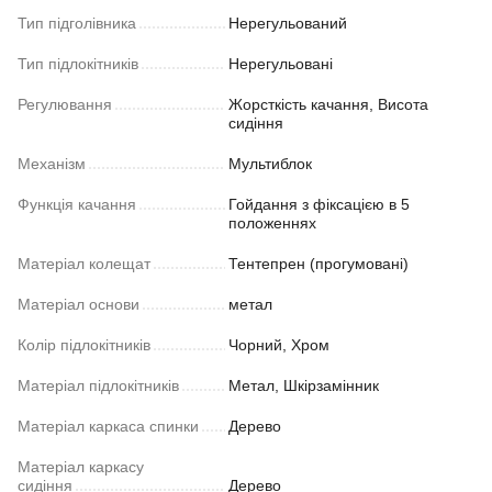
Тип підголівника
Нерегульований
Тип підлокітників
Нерегульовані
Регулювання
Жорсткість качання, Висота
сидіння
Механізм
Мультиблок
Функція качання
Гойдання з фіксацією в 5
положеннях
Матеріал колещат
Тентепрен (прогумовані)
Матеріал основи
метал
Колір підлокітників
Чорний, Хром
Матеріал підлокітників
Метал, Шкірзамінник
Матеріал каркаса спинки
Дерево
Матеріал каркасу
сидіння
Дерево