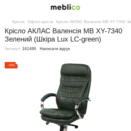
Крісла
Офісні крісла
Крісло АКЛАС Валенсія MB XY-7340 Зе
Крісло АКЛАС Валенсія MB XY-7340
Зелений (Шкіра Lux LC-green)
Артикул:
161485
Написати відгук
−8%