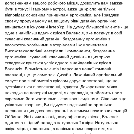
доповненням вашого робочого місця, дозволить вам завжди
бути в тонусі і гарному настрої, адже це крісло не тільки
відповідає основним принципам ергономіки, але і завдяки
своєму продуманому на вищому рівні дизайну органічно
впишеться в існуючий інтер'єр. На думку більшості клієнтів - це
одне з найбільш вдалих крісел Валенсія, яке поєднує в собі
сучасний класичний дизайн і бездоганну ергономіку з
високотехнологічними матеріалами і компонентами.
Високотехнологічні матеріали і компоненти, бездоганна
ергономіка і сучасний класичний дизайн - в цих трьох
складових криється успіх одного з найвдаліших крісел
Валенсія. Більшість клієнтів і персонал нашої компанії
впевнені, що це саме так. Дизайн. Лаконічний оригінальний
силует при знайомстві з кріслом дарує неповторні, що не
зустрічаються в повсякденні, відчуття. Декоративна м'яка
накладка на поверхні моделі, як прелюдія, знайомить нас з
окремими його частинами - спинкою і сидінням. Сідаючи в це
унікальне творіння, Ви відчуєте надзвичайно органічне
поєднання цих двох поверхонь і максимум позитивних емоцій.
Оббивка. Як і личить солідному офісному крісла, Валенсія
одягнена в гідний наряд з натуральної шкіри. Натуральна
шкіра міцна, еластична, з напівматовим покриттям, яке