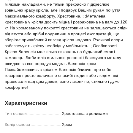
м'якими накладками, не тільки прекрасно підкреслює
зовнішню красу крісла, але і подарує Вашим рукам почуття
максимального комфорту. Хрестовина. ; ;Металева
хрестовина у крісла досить міцна і розрахована на вагу до 120
кг. На хромованому покритті хрестовини не залишаються сліди
від взуття або дрібні подряпини в процесі експлуатації, що
зберігає привабливий вигляд крісла надовго. Роликові опори
забезпечують кріслу необхідну мобільність. ; Особливості.
Крісло Валенсія має кілька виконань на будь-який смак і
гаманець. Любителів стильною розкоші і блискучого металу
швидше за все порадує модель Валенсія хром.
Познайомившись з кріслом Валенсія ближче, про себе
говориш просто величезне спасибі людині або людям, які
працювали над цим дивом, воно лаконічне, стильне і дуже
комфортне!
Характеристики
Тип основи
Хрестовина з роликами
Колір основи
Хром