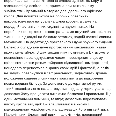
переливається на світлі і злегка змінює відтінок кольору в
залежності від освітлення, приємна при тактильному
знайомстві - ідеальний матеріал для ідеального офісного
крісла. Для пошиття чохла на робочих поверхнях
використовується натуральна шкіра корови, а саме на
передній частині спинки, сидінні та підлокітниках. На
неробочих поверхнях – екошкіра, а саме штучний матеріал на
тканинній підкладці на бокових вставках, задній частині спинки.
Механізми. На додаток до прекрасного і дуже зручного сидіння
Валенсія обладнане дуже прогресивним механізмом, назва
якому мультиблок. З цим механічним помічником Ви зможете
повноцінно насолоджуватися часом, проведеним в цьому
кріслі: включивши режим гойдання підвищеної комфортності,
ненадовго перенестися в країну своїх мрій і фантазій, а потім
не забути повернутися в світ реальності, зафіксувати зручне
положення сидіння зі спинкою і приступити до підкорення
нових вершин бізнесу. За допомогою декоративної ручки,
такий механізм легко налаштовується під вагу користувача, що
дозволяє йому працювати виключно безпечно і правильно. Ще
один механічний помічник, газліфт, дозволить відрегулювати
висоту крісла так, щоб Ви влаштувалися в ньому з
максимальним комфортом, налаштувавши його під свій зріст.
Підлокітники. Елегантний вигин підлокітників, доповнений