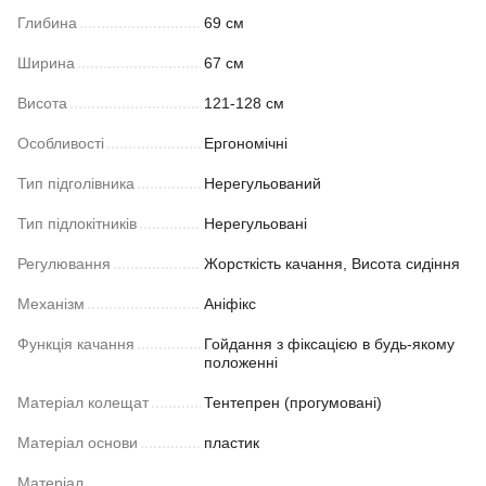
Глибина
69 см
Ширина
67 см
Висота
121-128 см
Особливості
Ергономічні
Тип підголівника
Нерегульований
Тип підлокітників
Нерегульовані
Регулювання
Жорсткість качання, Висота сидіння
Механізм
Аніфікс
Функція качання
Гойдання з фіксацією в будь-якому
положенні
Матеріал колещат
Тентепрен (прогумовані)
Матеріал основи
пластик
Матеріал