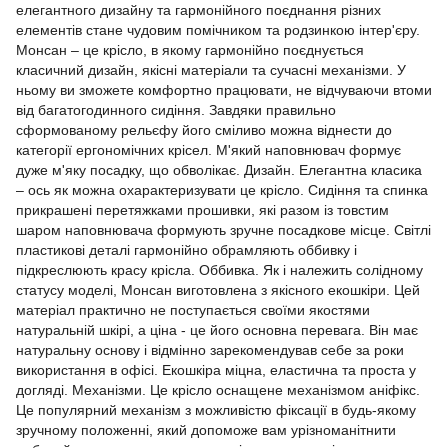
елегантного дизайну та гармонійного поєднання різних
елементів стане чудовим помічником та родзинкою інтер'єру.
Монсан – це крісло, в якому гармонійно поєднується
класичний дизайн, якісні матеріали та сучасні механізми. У
ньому ви зможете комфортно працювати, не відчуваючи втоми
від багатогодинного сидіння. Завдяки правильно
сформованому рельєфу його сміливо можна віднести до
категорії ергономічних крісел. М'який наповнювач формує
дуже м'яку посадку, що обволікає. Дизайн. Елегантна класика
– ось як можна охарактеризувати це крісло. Сидіння та спинка
прикрашені перетяжками прошивки, які разом із товстим
шаром наповнювача формують зручне посадкове місце. Світлі
пластикові деталі гармонійно обрамляють оббивку і
підкреслюють красу крісла. Оббивка. Як і належить солідному
статусу моделі, Монсан виготовлена з якісного екошкіри. Цей
матеріал практично не поступається своїми якостями
натуральній шкірі, а ціна - це його основна перевага. Він має
натуральну основу і відмінно зарекомендував себе за роки
використання в офісі. Екошкіра міцна, еластична та проста у
догляді. Механізми. Це крісло оснащене механізмом аніфікс.
Це популярний механізм з можливістю фіксації в будь-якому
зручному положенні, який допоможе вам урізноманітнити