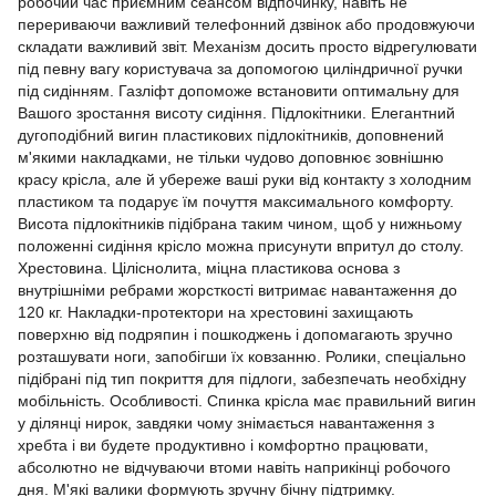
робочий час приємним сеансом відпочинку, навіть не
перериваючи важливий телефонний дзвінок або продовжуючи
складати важливий звіт. Механізм досить просто відрегулювати
під певну вагу користувача за допомогою циліндричної ручки
під сидінням. Газліфт допоможе встановити оптимальну для
Вашого зростання висоту сидіння. Підлокітники. Елегантний
дугоподібний вигин пластикових підлокітників, доповнений
м'якими накладками, не тільки чудово доповнює зовнішню
красу крісла, але й убереже ваші руки від контакту з холодним
пластиком та подарує їм почуття максимального комфорту.
Висота підлокітників підібрана таким чином, щоб у нижньому
положенні сидіння крісло можна присунути впритул до столу.
Хрестовина. Ціліснолита, міцна пластикова основа з
внутрішніми ребрами жорсткості витримає навантаження до
120 кг. Накладки-протектори на хрестовині захищають
поверхню від подряпин і пошкоджень і допомагають зручно
розташувати ноги, запобігши їх ковзанню. Ролики, спеціально
підібрані під тип покриття для підлоги, забезпечать необхідну
мобільність. Особливості. Спинка крісла має правильний вигин
у ділянці нирок, завдяки чому знімається навантаження з
хребта і ви будете продуктивно і комфортно працювати,
абсолютно не відчуваючи втоми навіть наприкінці робочого
дня. М'які валики формують зручну бічну підтримку.