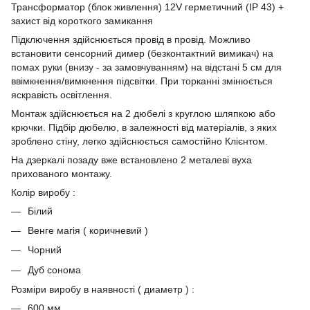
Трансформатор (блок живлення) 12V герметичний (IP 43) +
захист від короткого замикання
Підключення здійснюється провід в провід. Можливо
встановити сенсорний димер (безконтактний вимикач) на
помах руки (внизу - за замовчуванням) на відстані 5 см для
ввімкнення/вимкнення підсвітки. При торканні змінюється
яскравість освітлення.
Монтаж здійснюється на 2 дюбелі з круглою шляпкою або
крючки. Підбір дюбелю, в залежності від матеріалів, з яких
зроблено стіну, легко здійснюється самостійно Клієнтом.
На дзеркалі позаду вже встановлено 2 металеві вуха
прихованого монтажу.
Колір виробу :
Білий
Венге магія ( коричневий )
Чорний
Дуб сонома
Розміри виробу в наявності ( диаметр ) :
600 мм